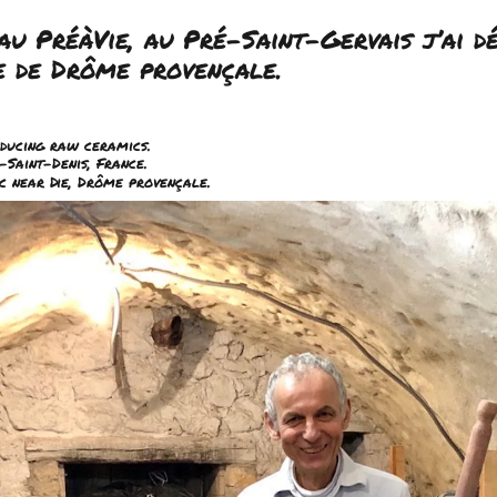
 au PréàVie, au Pré-Saint-Gervais j’ai 
e de Drôme provençale.
oducing raw ceramics.
e-Saint-Denis, France.
 near Die, Drôme provençale.