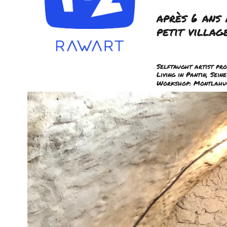
après 6 ans
petit villag
Selftaught artist pr
Living in Pantin, Sein
Workshop: Montlahuc